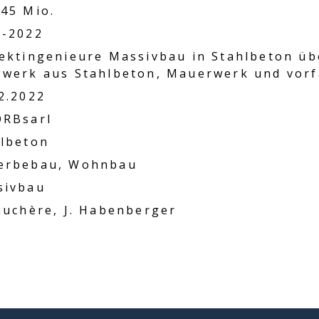
45 Mio.
0-2022
ektingenieure Massivbau in Stahlbeton übe
werk aus Stahlbeton, Mauerwerk und vorf
2.2022
ORBsarl
lbeton
erbebau, Wohnbau
sivbau
auchère, J. Habenberger