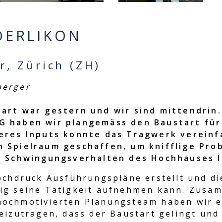
OERLIKON
, Zürich (ZH)
berger
tart war gestern und wir sind mittendri
G haben wir plangemäss den Baustart für
seres Inputs konnte das Tragwerk vereinf
n Spielraum geschaffen, um knifflige Pro
s Schwingungsverhalten des Hochhauses li
ochdruck Ausführungspläne erstellt und d
sig seine Tätigkeit aufnehmen kann. Zusa
hochmotivierten Planungsteam haben wir 
eizutragen, dass der Baustart gelingt und 