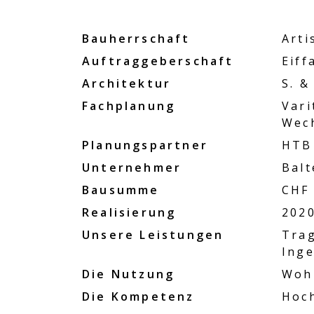
Bauherrschaft
Arti
Auftraggeberschaft
Eiff
Architektur
S. &
Fachplanung
Vari
Wec
Planungspartner
HTB 
Unternehmer
Balt
Bausumme
CHF 
Realisierung
202
Unsere Leistungen
Tra
Inge
Die Nutzung
Woh
Die Kompetenz
Hoc