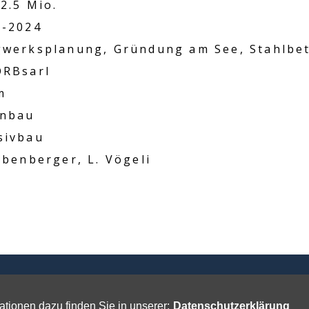
2.5 Mio.
2-2024
gwerksplanung, Gründung am See, Stahlbe
ORBsarl
m
nbau
sivbau
abenberger, L. Vögeli
m
Datenschutz
tionen dazu finden Sie in unserer:
Datenschutzerklärung