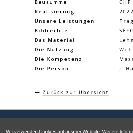
Bausumme
CHF 
Realisierung
202
Unsere Leistungen
Tra
Bildrechte
SEF
Das Material
Leh
Die Nutzung
Woh
Die Kompetenz
Mas
Die Person
J. H
Zurück zur Übersicht
© 2026 SEFORB Sarl, Uster
Impressu
Wir verwenden Cookies auf unserer Website. Weitere Informa